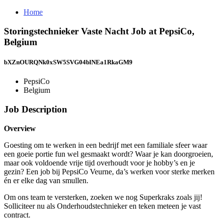
Home
Storingstechnieker Vaste Nacht Job at PepsiCo,
Belgium
bXZnOURQNk0xSW5SVG04blNEa1RkaGM9
PepsiCo
Belgium
Job Description
Overview
Goesting om te werken in een bedrijf met een familiale sfeer waar
een goeie portie fun wel gesmaakt wordt? Waar je kan doorgroeien,
maar ook voldoende vrije tijd overhoudt voor je hobby’s en je
gezin? Een job bij PepsiCo Veurne, da’s werken voor sterke merken
én er elke dag van smullen.
Om ons team te versterken, zoeken we nog Superkraks zoals jij!
Solliciteer nu als Onderhoudstechnieker en teken meteen je vast
contract.