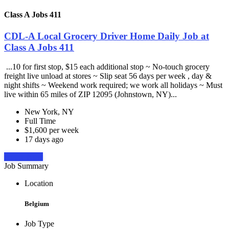
Class A Jobs 411
CDL-A Local Grocery Driver Home Daily Job at
Class A Jobs 411
...10 for first stop, $15 each additional stop ~ No-touch grocery
freight live unload at stores ~ Slip seat 56 days per week , day &
night shifts ~ Weekend work required; we work all holidays ~ Must
live within 65 miles of ZIP 12095 (Johnstown, NY)...
New York, NY
Full Time
$1,600 per week
17 days ago
Apply Now
Job Summary
Location
Belgium
Job Type